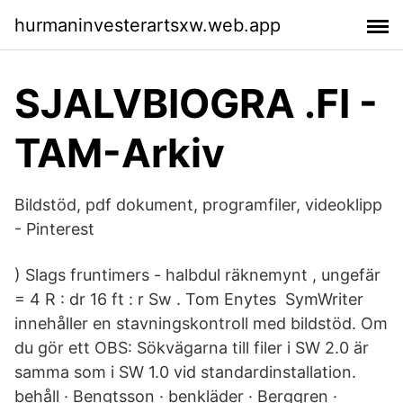
hurmaninvesterartsxw.web.app
SJALVBIOGRA .FI -
TAM-Arkiv
Bildstöd, pdf dokument, programfiler, videoklipp
- Pinterest
) Slags fruntimers - halbdul räknemynt , ungefär
= 4 R : dr 16 ft : r Sw . Tom Enytes SymWriter
innehåller en stavningskontroll med bildstöd. Om
du gör ett OBS: Sökvägarna till filer i SW 2.0 är
samma som i SW 1.0 vid standardinstallation.
behåll · Bengtsson · benkläder · Berggren ·