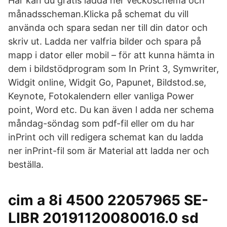
Här kan du gratis ladda ner veckoschema och
månadsscheman.Klicka på schemat du vill
använda och spara sedan ner till din dator och
skriv ut. Ladda ner valfria bilder och spara på
mapp i dator eller mobil – för att kunna hämta in
dem i bildstödprogram som In Print 3, Symwriter,
Widgit online, Widgit Go, Papunet, Bildstod.se,
Keynote, Fotokalendern eller vanliga Power
point, Word etc. Du kan även l adda ner schema
måndag-söndag som pdf-fil eller om du har
inPrint och vill redigera schemat kan du ladda
ner inPrint-fil som är Material att ladda ner och
beställa.
cim a 8i 4500 22057965 SE-
LIBR 20191120080016.0 sd