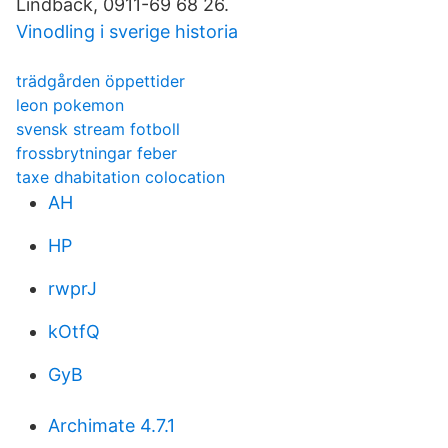
Lindbäck, 0911-69 68 26.
Vinodling i sverige historia
trädgården öppettider
leon pokemon
svensk stream fotboll
frossbrytningar feber
taxe dhabitation colocation
AH
HP
rwprJ
kOtfQ
GyB
Archimate 4.7.1