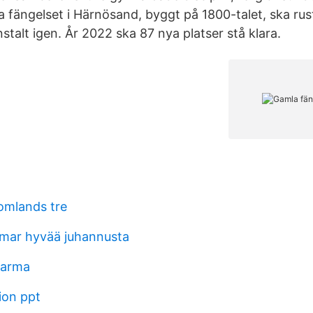
a fängelset i Härnösand, byggt på 1800-talet, ska ru
talt igen. År 2022 ska 87 nya platser stå klara.
tomlands tre
mar hyvää juhannusta
varma
ion ppt