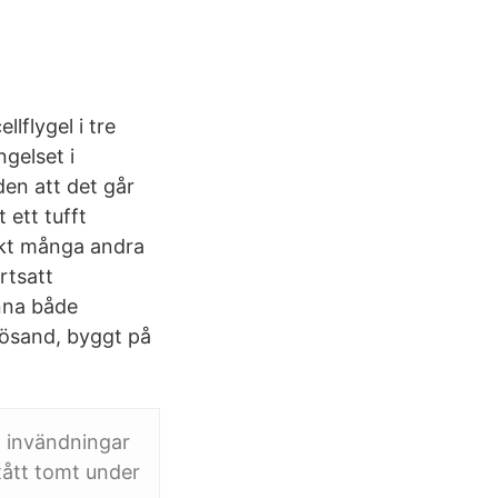
lflygel i tre
ngelset i
den att det går
 ett tufft
ikt många andra
rtsatt
ynna både
rnösand, byggt på
a invändningar
tått tomt under