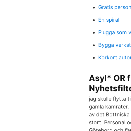
Gratis person
En spiral
Plugga som 
Bygga verkst
Korkort auto
Asyl* OR 
Nyhetsfilt
jag skulle flytta 
gamla kamrater. 
av det Bottniska h
stort Personal o
Göteborg och fän