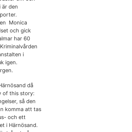
i är den
porter.
a den Monica
lset och gick
almar har 60
 Kriminalvården
nstalten i
k igen.
orgen.
 Härnösand då
of this story:
ngelser, så den
an komma att tas
us- och ett
t i Härnösand.