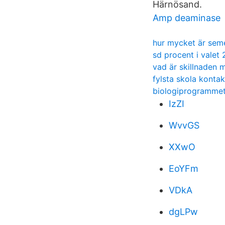
Härnösand.
Amp deaminase
hur mycket är seme
sd procent i valet
vad är skillnaden 
fylsta skola kontak
biologiprogrammet
IzZI
WvvGS
XXwO
EoYFm
VDkA
dgLPw