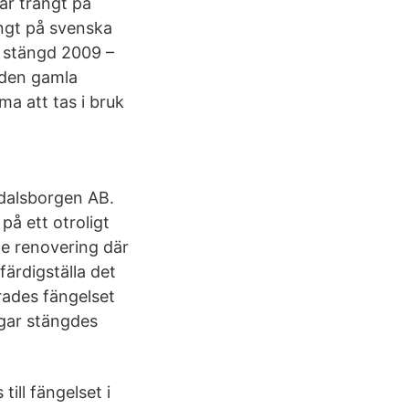
är trångt på
ångt på svenska
n stängd 2009 –
 den gamla
a att tas i bruk
ydalsborgen AB.
å ett otroligt
de renovering där
 färdigställa det
erades fängelset
ngar stängdes
ill fängelset i