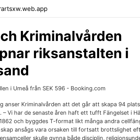
rartsxw.web.app
och Kriminalvården
pnar riksanstalten i
sand
llen i Umeå från SEK 596 - Booking.com
g anser Kriminalvården att det går att skapa 94 plat
 – Vi har de senaste åren haft ett tufft Fängelset i 
862 och byggdes T-format likt många andra cellfäng
kap ansågs vara orsaken till fortsatt brottslighet eft
 ensamceller skulle gynna både disciplin, religionsun