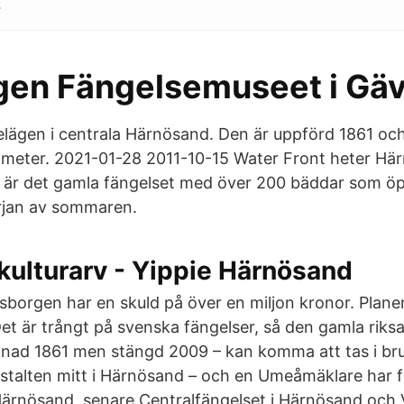
.
gen Fängelsemuseet i Gäv
elägen i centrala Härnösand. Den är uppförd 1861 och
tmeter. 2021-01-28 2011-10-15 Water Front heter Hä
 är det gamla fängelset med över 200 bäddar som 
rjan av sommaren.
kulturarv - Yippie Härnösand
borgen har en skuld på över en miljon kronor. Planen
 Det är trångt på svenska fängelser, så den gamla riksa
ad 1861 men stängd 2009 – kan komma att tas i bruk
stalten mitt i Härnösand – och en Umeåmäklare har f
Härnösand, senare Centralfängelset i Härnösand och