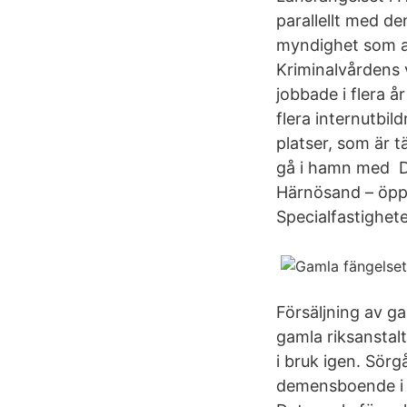
parallellt med d
myndighet som an
Kriminalvårdens v
jobbade i flera 
flera internutbi
platser, som är 
gå i hamn med De
Härnösand – öpp
Specialfastighet
Försäljning av ga
gamla riksansta
i bruk igen. Sörg
demensboende i 