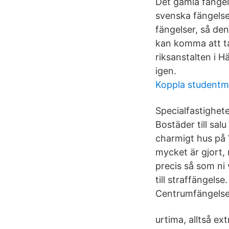
Det gamla fängels
svenska fängelse
fängelser, så de
kan komma att ta
riksanstalten i 
igen.
Koppla studentmai
Specialfastighet
Bostäder till sa
charmigt hus på 
mycket är gjort, m
precis så som ni 
till straffängel
Centrumfängelse
urtima, alltså ex