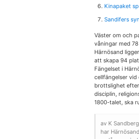
Kinapaket sp
Sandifers s
Väster om och pa
våningar med 78 v
Härnösand ligger 
att skapa 94 plat
Fängelset i Här
cellfängelser vid
brottslighet efte
disciplin, religi
1800-talet, ska 
av K Sandberg
har Härnösand 