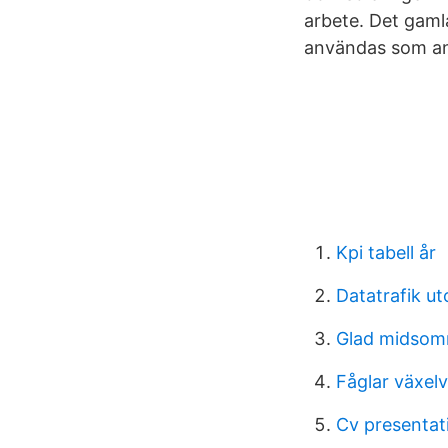
arbete. Det gaml
användas som ans
Kpi tabell år
Datatrafik u
Glad midsom
Fåglar växel
Cv presentat