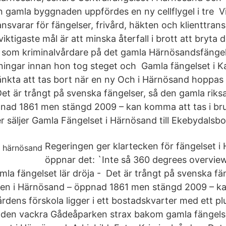
en gamla byggnaden uppfördes en ny cellflygel i tre V
svarar för fängelser, frivård, häkten och klienttrans
iktigaste mål är att minska återfall i brott att bryt
år som kriminalvårdare på det gamla Härnösandsfänge
ldningar innan hon tog steget och Gamla fängelset i K
tänkta att tas bort när en ny Och i Härnösand hoppas
t är trångt på svenska fängelser, så den gamla riksa
nad 1861 men stängd 2009 – kan komma att tas i bru
er säljer Gamla Fängelset i Härnösand till Ekebydalsb
Regeringen ger klartecken för fängelset i
öppnar det: `Inte så 360 degrees overview 
mla fängelset lär dröja - Det är trångt på svenska fä
lten i Härnösand – öppnad 1861 men stängd 2009 – k
årdens förskola ligger i ett bostadskvarter med ett pl
den vackra Gådeåparken strax bakom gamla fängelse