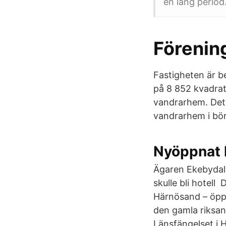
en lång period
Förenin
Fastigheten är b
på 8 852 kvadra
vandrarhem. Det
vandrarhem i bö
Nyöppnat 
Ägaren Ekebydals
skulle bli hotell
Härnösand – öppn
den gamla riksan
Länsfängelset i 