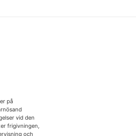
ser på
Härnösand
elser vid den
er frigivningen,
dervisning och