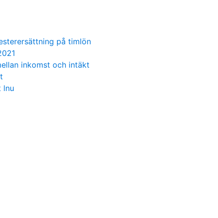
sterersättning på timlön
 2021
mellan inkomst och intäkt
t
 lnu