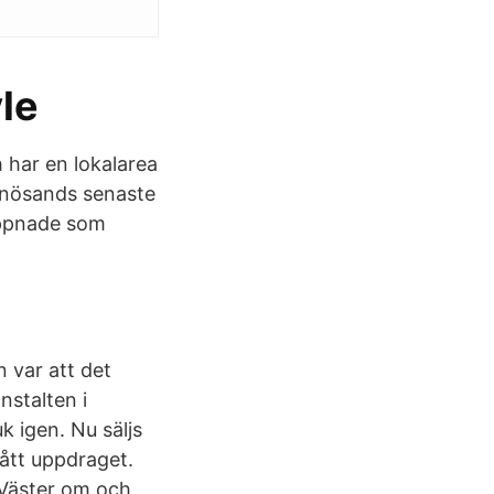
le
 har en lokalarea
rnösands senaste
öppnade som
 var att det
nstalten i
 igen. Nu säljs
ått uppdraget.
 Väster om och