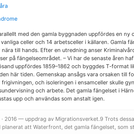
åra
yndrome
rallellt med den gamla byggnaden uppfördes en ny cel
anliga celler och 14 arbetsceller i källaren. Gamla fä
nära till hands. Efter en utredning anser Kriminalvår
ser på fängelseområdet. – Vi har de senaste åren haft
nösand uppfördes 1859–1862 och byggdes T-format l
 den här tiden. Gemenskap ansågs vara orsaken till fo
r frigivningen, och isoleringen i ensamceller skulle g
onsundervisning och arbete. Det gamla fängelset i Hä
rustas upp och användas som anstalt igen.
 · 2016 — uppdrag av Migrationsverket.9 Trots dess
planerat att Waterfront, det gamla fängelset, som s