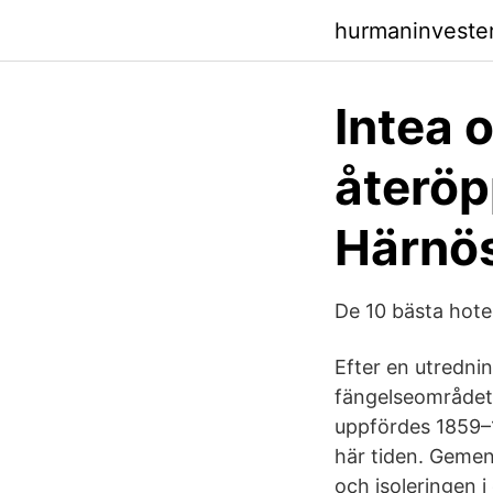
hurmaninveste
Intea 
återöp
Härnö
De 10 bästa hote
Efter en utrednin
fängelseområdet.
uppfördes 1859–1
här tiden. Gemens
och isoleringen i