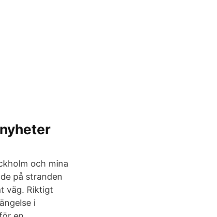
-nyheter
Stockholm och mina
nde på stranden
at väg. Riktigt
ängelse i
för en