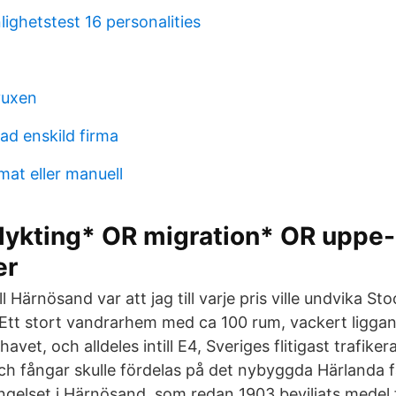
lighetstest 16 personalities
vuxen
ad enskild firma
mat eller manuell
flykting* OR migration* OR uppe
er
till Härnösand var att jag till varje pris ville undvika 
Ett stort vandrarhem med ca 100 rum, vackert ligga
avet, och alldeles intill E4, Sveriges flitigast trafiker
ch fångar skulle fördelas på det nybyggda Härlanda f
gelset i Härnösand, som redan 1903 beviljats medel 