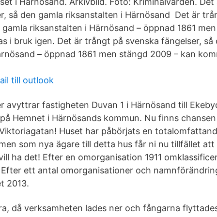
et i Härnösand. Arkivbild. Foto: Kriminalvården. Det 
r, så den gamla riksanstalten i Härnösand Det är tr
n gamla riksanstalten i Härnösand – öppnad 1861 me
s i bruk igen. Det är trångt på svenska fängelser, så
Härnösand – öppnad 1861 men stängd 2009 – kan komm
l till outlook
er avyttrar fastigheten Duvan 1 i Härnösand till Ekeb
lu på Hemnet i Härnösands kommun. Nu finns chansen p
Viktoriagatan! Huset har påbörjats en totalomfattan
en som nya ägare till detta hus får ni nu tillfället att
vill ha det! Efter en omorganisation 1911 omklassific
se. Efter ett antal omorganisationer och namnförändri
t 2013.
tra, då verksamheten lades ner och fångarna flyttades t