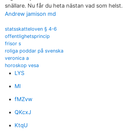
snällare. Nu får du heta nästan vad som helst.
Andrew jamison md
statsskatteloven § 4-6
offentlighetsprincip
frisor s
roliga poddar på svenska
veronica a
horoskop vesa
LYS
Ml
fMZvw
QKcxJ
KtqU