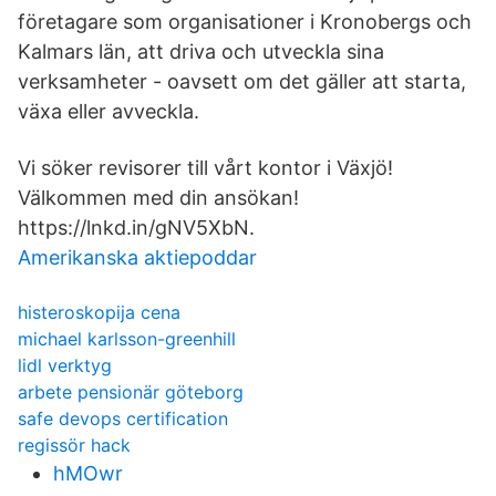
företagare som organisationer i Kronobergs och
Kalmars län, att driva och utveckla sina
verksamheter - oavsett om det gäller att starta,
växa eller avveckla.
Vi söker revisorer till vårt kontor i Växjö!
Välkommen med din ansökan!
https://lnkd.in/gNV5XbN.
Amerikanska aktiepoddar
histeroskopija cena
michael karlsson-greenhill
lidl verktyg
arbete pensionär göteborg
safe devops certification
regissör hack
hMOwr